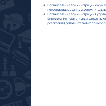
Постановление Администрации сусуман
персонифицированном дополнительном
Постановление Администрации Сусуман
определения нормативных затрат на о
реализации дополнительных общеобр