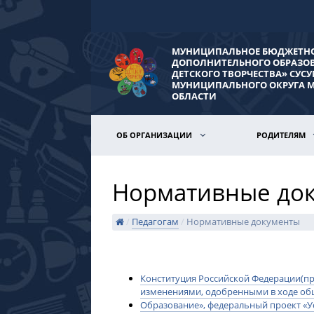
МУНИЦИПАЛЬНОЕ БЮДЖЕТНО
ДОПОЛНИТЕЛЬНОГО ОБРАЗО
ДЕТСКОГО ТВОРЧЕСТВА» СУС
МУНИЦИПАЛЬНОГО ОКРУГА 
ОБЛАСТИ
ОБ ОРГАНИЗАЦИИ
РОДИТЕЛЯМ
Нормативные до
/
Педагогам
/
Нормативные документы
Конституция Российской Федерации(пр
изменениями, одобренными в ходе общер
Образование», федеральный проект «У