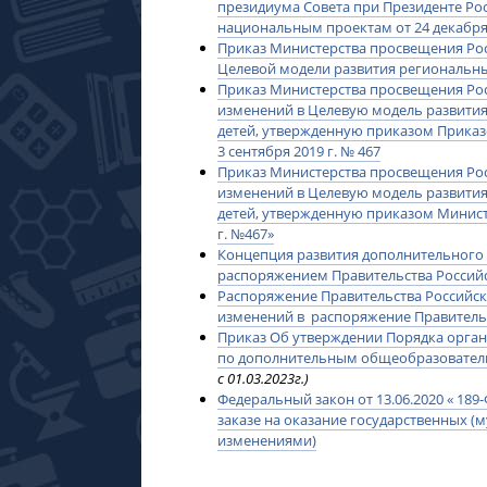
президиума Совета при Президенте Ро
национальным проектам от 24 декабря 
Приказ Министерства просвещения Рос
Целевой модели развития региональны
Приказ Министерства просвещения Росс
изменений в Целевую модель развити
детей, утвержденную приказом Прика
3 сентября 2019 г. № 467
Приказ Министерства просвещения Рос
изменений в Целевую модель развити
детей, утвержденную приказом Минист
г. №467»
Концепция развития дополнительного о
распоряжением Правительства Российск
Распоряжение Правительства Российско
изменений в распоряжение Правительст
Приказ Об утверждении Порядка орган
по дополнительным общеобразователь
с 01.03.2023г.)
Федеральный закон от 13.06.2020 « 18
заказе на оказание государственных (м
изменениями)