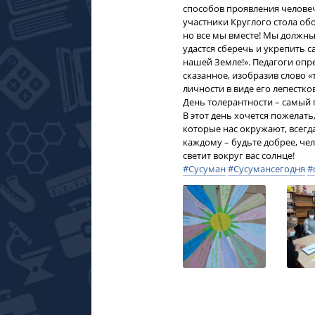
способов проявления челове
участники Круглого стола об
но все мы вместе! Мы должны
удастся сберечь и укрепить 
нашей Земле!». Педагоги оп
сказанное, изобразив слово «
личности в виде его лепестко
День толерантности – самы
В этот день хочется пожелать
которые нас окружают, всегда
каждому – будьте добрее, чел
светит вокруг вас солнце!
#Сусуман
#Сусумансегодня
#