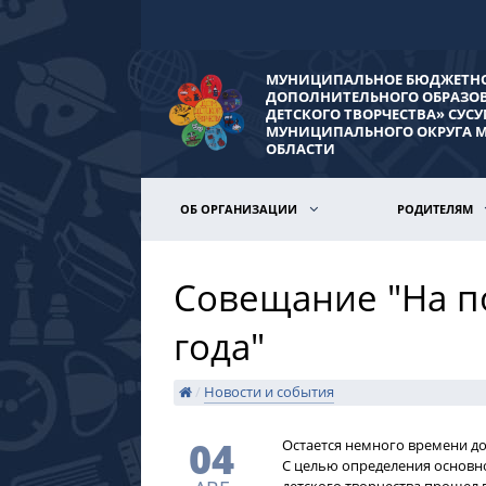
МУНИЦИПАЛЬНОЕ БЮДЖЕТНО
ДОПОЛНИТЕЛЬНОГО ОБРАЗО
ДЕТСКОГО ТВОРЧЕСТВА» СУС
МУНИЦИПАЛЬНОГО ОКРУГА 
ОБЛАСТИ
ОБ ОРГАНИЗАЦИИ
РОДИТЕЛЯМ
Совещание "На п
года"
/
Новости и события
04
​Остается немного времени до
С целью определения основно