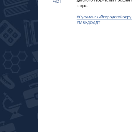
АВГ
детского творчества прошел 
года».
#Сусуманскийгородскойокру
#МБУДОДДТ