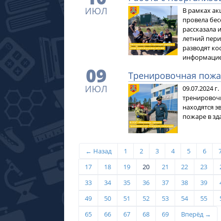
ИЮЛ
В рамках ак
провела бес
рассказала 
летний пери
разводят ко
информацией
09
Тренировочная пожа
ИЮЛ
09.07.2024 
тренировоч
находятся э
пожаре в з
← Назад
1
2
3
4
5
6
17
18
19
20
21
22
23
33
34
35
36
37
38
39
49
50
51
52
53
54
55
65
66
67
68
69
Вперёд →