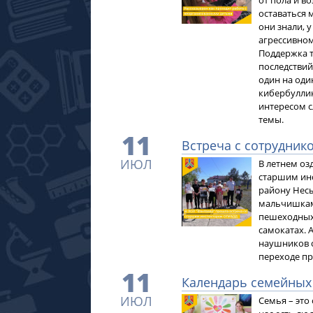
от пола и во
оставаться 
они знали, 
агрессивном
Поддержка 
последствий
один на оди
кибербуллин
интересом с
темы.
11
Встреча с сотрудник
ИЮЛ
В летнем оз
старшим ин
району Несы
мальчишкам 
пешеходных 
самокатах. 
наушников 
переходе пр
11
Календарь семейных
ИЮЛ
Семья – это