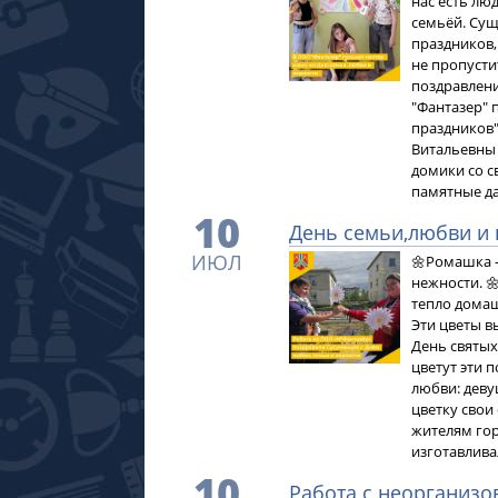
нас есть лю
семьёй. Сущ
праздников,
не пропусти
поздравлени
"Фантазер" 
праздников"
Витальевны
домики со с
памятные да
10
День семьи,любви и 
ИЮЛ
🌼Ромашка –
нежности. 
тепло домаш
Эти цветы в
День святых
цветут эти 
любви: деву
цветку свои
жителям гор
изготавлив
10
Работа с неорганиз