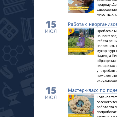
природу. Де
завершение
животных, к
15
Работа с неорганиз
ИЮЛ
Проблема му
наносит вред
Ребята реши
напомнить 
мусор в урн
Надежда Пет
обращения с
площадках з
употреблять
поможет лю
окружающей
15
Мастер-класс по поде
ИЮЛ
Соленое тес
солёного те
работа эта 
попробовать
занятие. Сол