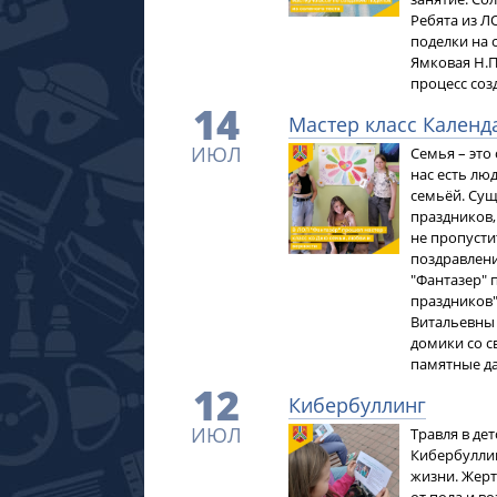
Ребята из Л
поделки на 
Ямковая Н.П
процесс созд
14
Мастер класс Календ
ИЮЛ
Семья – это
нас есть лю
семьёй. Сущ
праздников,
не пропусти
поздравлени
"Фантазер" 
праздников"
Витальевны
домики со с
памятные да
12
Кибербуллинг
ИЮЛ
Травля в дет
Кибербуллин
жизни. Жерт