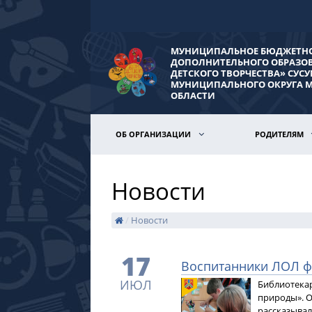
МУНИЦИПАЛЬНОЕ БЮДЖЕТНО
ДОПОЛНИТЕЛЬНОГО ОБРАЗО
ДЕТСКОГО ТВОРЧЕСТВА» СУС
МУНИЦИПАЛЬНОГО ОКРУГА 
ОБЛАСТИ
ОБ ОРГАНИЗАЦИИ
РОДИТЕЛЯМ
Новости
/
Новости
17
Воспитанники ЛОЛ ф
ИЮЛ
Библиотекар
природы». О
рассказывала