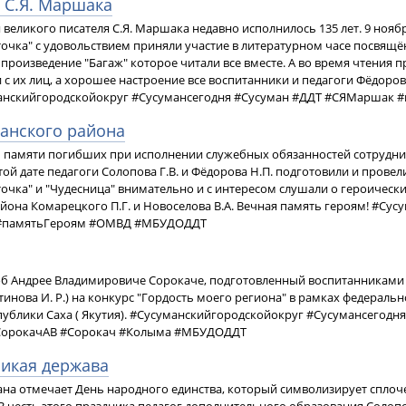
я С.Я. Маршака
 великого писателя С.Я. Маршака недавно исполнилось 135 лет. 9 нояб
очка" с удовольствием приняли участие в литературном часе посвящ
 произведение "Багаж" которое читали все вместе. А во время чтения 
 с их лиц, а хорошее настроение все воспитанники и педагоги Фёдорова
манскийгородскойокруг #Сусумансегодня #Сусуман #ДДТ #СЯМаршак 
манского района
 памяти погибших при исполнении служебных обязанностей сотрудни
той дате педагоги Солопова Г.В. и Фёдорова Н.П. подготовили и провел
очка" и "Чудесница" внимательно и с интересом слушали о героичес
йона Комарецкого П.Г. и Новоселова В.А. Вечная память героям! #Су
 #памятьГероям #ОМВД #МБУДОДДТ
" об Андрее Владимировиче Сорокаче, подготовленный воспитанниками 
нова И. Р.) на конкурс "Гордость моего региона" в рамках федеральног
ублики Саха ( Якутия). #Сусуманскийгородскойокруг #Сусумансегодн
#СорокачАВ #Сорокач #Колыма #МБУДОДДТ
ликая держава
рана отмечает День народного единства, который символизирует спло