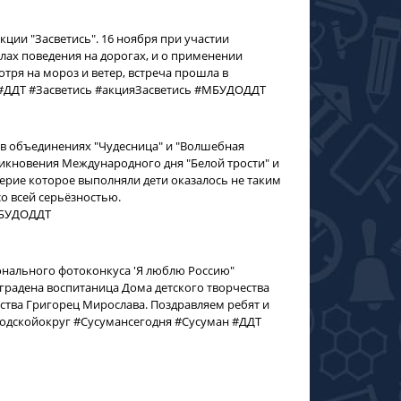
ции "Засветись". 16 ноября при участии
лах поведения на дорогах, и о применении
ря на мороз и ветер, встреча прошла в
 #ДДТ #Засветись #акцияЗасветись #МБУДОДДТ
 в объединениях "Чудесница" и "Волшебная
зникновения Международного дня "Белой трости" и
рие которое выполняли дети оказалось не таким
о всей серьёзностью.
МБУДОДДТ
онального фотоконкуса 'Я люблю Россию"
аградена воспитаница Дома детского творчества
ства Григорец Мирослава. Поздравляем ребят и
одскойокруг #Сусумансегодня #Сусуман #ДДТ