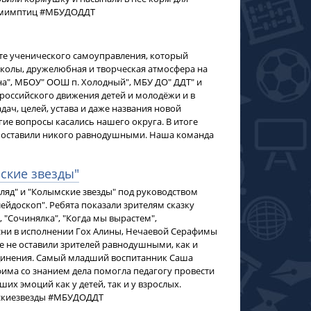
ормимптиц #МБУДОДДТ
лете ученического самоуправления, который
колы, дружелюбная и творческая атмосфера на
на", МБОУ" ООШ п. Холодный", МБУ ДО" ДДТ" и
российского движения детей и молодёжи и в
ач, целей, устава и даже названия новой
гие вопросы касались нашего округа. В итоге
е оставили никого равнодушными. Наша команда
ские звезды"
гляд" и "Колымские звезды" под руководством
ейдоскоп". Ребята показали зрителям сказку
, "Сочинялка", "Когда мы вырастем",
есни в исполнении Гох Алины, Нечаевой Серафимы
е не оставили зрителей равнодушными, как и
динения. Самый младший воспитанник Саша
има со знанием дела помогла педагогу провести
их эмоций как у детей, так и у взрослых.
мскиезвезды #МБУДОДДТ