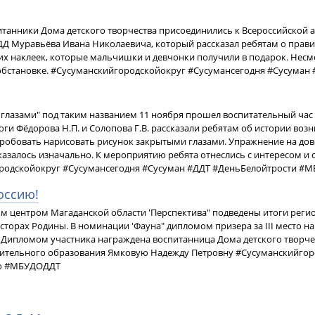
итанники Дома детского творчества присоединились к Всероссийской ак
Д Муравьёва Ивана Николаевича, который рассказал ребятам о прави
 наклеек, которые мальчишки и девчонки получили в подарок. Несмот
обстановке. #Сусуманскийгородскойокруг #Сусумансегодня #Сусуман
глазами" под таким названием 11 ноября прошел воспитательный час
гоги Фёдорова Н.П. и Солопова Г.В. рассказали ребятам об истории во
обовать нарисовать рисунок закрытыми глазами. Упражнение на дове
казалось изначально. К мероприятию ребята отнеслись с интересом и с
родскойокруг #Сусумансегодня #Сусуман #ДДТ #ДеньБелойтрости #
оссию!
 центром Магаданской области 'Перспектива" подведены итоги реги
сторах Родины. В номинации 'Фауна" дипломом призера за III место н
 Дипломом участника награждена воспитанница Дома детского творче
нительного образования Ямковую Надежду Петровну #Сусуманскийгор
ю #МБУДОДДТ