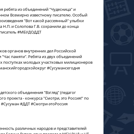
ря ребята из объединений "Чудесница" и
ённом Всемирно известному писателю. Особый
произведения "Вот какой рассеянный" улыбки
 Н.П. и Солопова Г.В. сохранили до конца
#писатель #МБУДОДДТ
ков органов внутренних дел Российской
и "Час памяти". Ребята из двух объединений
ких поступках молодых участковых милиционеров
суманскийгородскойокруг #Сусумансегодня
детского объединения "Взгляд" (педагог
о проекта - конкурса "Смотри, это Россия!" по
я #Сусуман #ДДТ #Смотри-этоРоссия
ченность различных народов и представителей