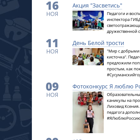
16
Акция "Засветись"
НОЯ
Педагоги и восп
инспектора ГИБД
светоотражающих
дружественной 
11
День Белой трости
НОЯ
"Мир с добрыми 
кисточка". Педа
предложили попр
простым, как по
#Сусуманскийго
09
Фотоконкурс Я люблю Р
НОЯ
Образовательным
каникулы на про
Лиховид Ксения.
педагога допол
#ЯЛюблюРосси