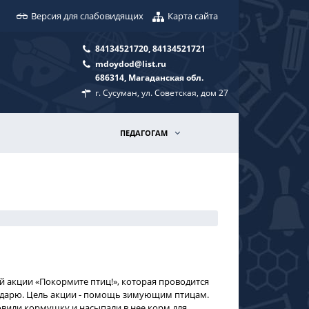
Версия для слабовидящих
Карта сайта
84134521720, 84134521721
mdoydod@list.ru
686314, Магаданская обл.
г. Сусуман, ул. Советская, дом 27
ПЕДАГОГАМ
й акции «Покормите птиц!», которая проводится
ендарю. Цель акции - помощь зимующим птицам.
овили кормушку и насыпали в нее корм для