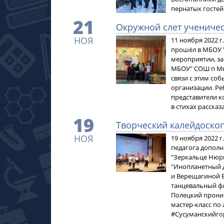
пернатых госте
21
Окружной слет учениче
НОЯ
11 ноября 2022 
прошёл в МБОУ 
мероприятии, за
МБОУ" СОШ п Мяу
связи с этим со
организации. Ре
представители 
в стихах рассказ
19
Творческий калейдоско
НОЯ
19 ноября 2022 
педагога дополн
"Зеркальце Нюрка
"Инопланетный д
и Верещагиной В
танцевальный ф
Полецкий проник
мастер-класс по 
#Сусуманскийго