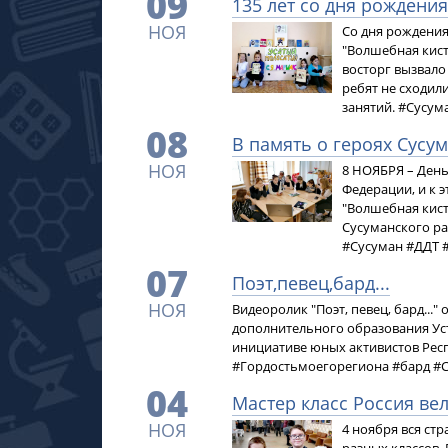
09
135 лет со дня рождени
НОЯ
Со дня рождения
"Волшебная кист
восторг вызвало
ребят не сходили
занятий. #Сусу
08
В память о героях Сусу
НОЯ
8 НОЯБРЯ – День
Федерации, и к э
"Волшебная кист
Сусуманского ра
#Сусуман #ДДТ
07
Поэт,певец,бард...
НОЯ
Видеоролик "Поэт, певец, бард...
дополнительного образования Усти
инициативе юных активистов Респ
#Гордостьмоегорегиона #бард 
04
Мастер класс Россия ве
НОЯ
4 ноября вся ст