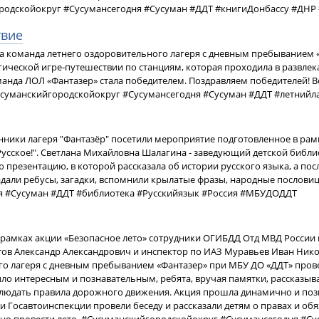
родскойокруг #Сусумансегодня #Сусуман #ДДТ #книгиДонбассу #ДН
твие
да команда летнего оздоровительного лагеря с дневным пребыванием 
ической игре-путешествии по станциям, которая проходила в развле
анда ЛОЛ «Фантазер» стала победителем. Поздравляем победителей! В
Сусуманскийгородскойокруг #Сусумансегодня #Сусуман #ДДТ #летнийл
нники лагеря "Фантазёр" посетили мероприятие подготовленное в рам
 Русское!". Светлана Михайловна Шалагина - заведующий детской библ
презентацию, в которой рассказала об истории русского языка, а пос
адали ребусы, загадки, вспомнили крылатые фразы, народные послов
я #Сусуман #ДДТ #библиотека #Русскийязык #Россия #МБУДОДДТ
 в рамках акции «Безопасное лето» сотрудники ОГИБДД Отд МВД России
ов Александр Александрович и инспектор по ИАЗ Муравьев Иван Никол
о лагеря с дневным пребыванием «Фантазер» при МБУ ДО «ДДТ» пров
о интересным и познавательным, ребята, вручая памятки, рассказы
юдать правила дорожного движения. Акция прошла динамично и познава
и Госавтоинспекции провели беседу и рассказали детям о правах и об