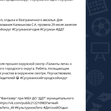
ул, отдыха и безграничного веселья. Для
ования Калмыкова С.А. провела 29 июля занятия
ойокруг #Сусумансегодня #Сусуман #ДДТ
юля прошел окружной смотр «Таланты лета», к
го городского округа. Ребята, посещающие
 участие в окружном смотре. Поучаствовали,
бедителей 😀 #Сусуманскийгородскойокруг
я "Фантазёр" при МБУ ДО "ДДТ" муниципального
ttps://vk.com/public212210983?w=wall-
оеЛето_49 #КультурноеЛето #ДетскийОтдых