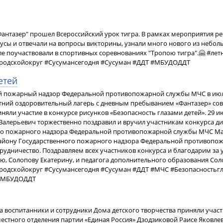
Фантазер" прошел Всероссийский урок тигра. В рамках мероприятия р
усы и отвечали на вопросы викторины, узнали много нового из неб
ле поучаствовали в спортивных соревнованиях "Тропою тигра".🤗 #ле
родскойокруг #Сусумансегодня #Сусуман #ДДТ #МБУДОДДТ
етей
й пожарный надзор Федеральной противопожарной службы МЧС в июле 
ний оздоровительный лагерь с дневным пребыванием «Фантазер» сов
няли участие в конкурсе рисунков «Безопасность глазами детей». 29 
Валерьевич торжественно поздравил и вручил участникам конкурса д
го пожарного надзора Федеральной противопожарной службы МЧС Маг
айону Государственного пожарного надзора Федеральной противопож
рудничество. Поздравляем всех участников конкурса и благодарим за 
ю, Солопову Екатерину, и педагога дополнительного образования Сол
родскойокруг #Сусумансегодня #Сусуман #ДДТ #МЧС #Безопасностьг
 #МБУДОДДТ
да воспитанники и сотрудники Дома детского творчества приняли участи
естного отделения партии «Единая Россия» Дзодзиковой Раисе Яковлев