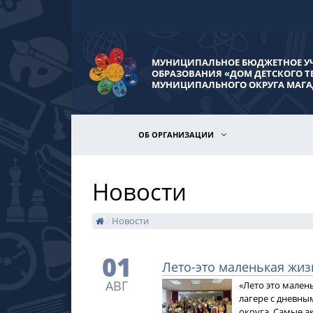
МУНИЦИПАЛЬНОЕ БЮДЖЕТНОЕ У
ОБРАЗОВАНИЯ «ДОМ ДЕТСКОГО Т
МУНИЦИПАЛЬНОГО ОКРУГА МАГА
ОБ ОРГАНИЗАЦИИ
Новости
/
Новости
01
Лето-это маленькая жиз
АВГ
«Лето это мале
лагере с дневны
округа. Самые 