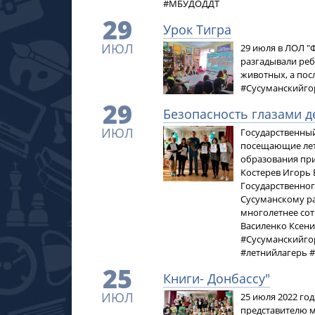
#МБУДОДДТ
29
Урок Тигра
ИЮЛ
29 июля в ЛОЛ "
разгадывали реб
животных, а пос
#Сусуманскийго
29
Безопасность глазами д
ИЮЛ
Государственны
посещающие лет
образования при
Костерев Игорь 
Государственно
Сусуманскому р
многолетнее сот
Василенко Ксени
#Сусуманскийго
#летнийлагерь
25
Книги- Донбассу"
ИЮЛ
25 июля 2022 го
представителю м