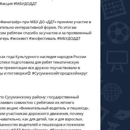
Р #акция #МБУДОДДТ
«Фанатазёр» при МБУ ДО «ДДТ» приняли участие в
кательно-интерактивной форме. По итогам
сем ребятам спасибо за участие и за проявленный
агерь #экоквест #экофестиваль #МБУДОДДТ
ках года Культурного наследия народов России
иотеки подготовила для ребят тематическую
ле презентации все дружно поучаствовали в
ицы и поговорки😊 #Сусуманскийгородскойокруг
 по Сусуманскому району: государственный
аевич совместно с ребятами из летнего
ели акцию «Внимательный водитель и пешеход».
вали участникам дорожного движения, почему
тельно, как для детей, так и для взрослых.
язанностях водителей и пешеходов и пожелали