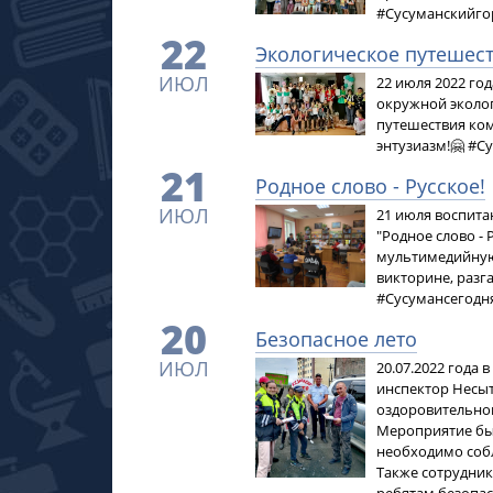
#Сусуманскийго
22
Экологическое путешес
ИЮЛ
22 июля 2022 го
окружной эколог
путешествия ком
энтузиазм!🤗 #
21
Родное слово - Русское!
ИЮЛ
21 июля воспита
"Родное слово -
мультимедийную 
викторине, разг
#Сусумансегодн
20
Безопасное лето
ИЮЛ
20.07.2022 года
инспектор Несыт
оздоровительног
Мероприятие был
необходимо собл
Также сотрудник