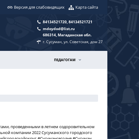
Версия для слабовидящих
Карта сайта
84134521720, 84134521721
mdoydod@list.ru
686314, Магаданская обл.
г. Сусуман, ул. Советская, дом 27
ПЕДАГОГАМ
тами, проведенными в летнем оздоровительном
льной компании 2022 Сусуманского городского
кийгородскойокруг #Сусумансегодня #Сусуман