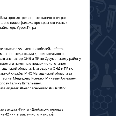
ебята просмотрели презентацию о тиграх,
ольшого видео фильма про краснокнижных
тнийлагерь #урокТигра
отмечал 95 – летний юбилей. Ребята,
местно с педагогами дополнительного
июля инспектор ОНД и ПР по Сусуманскому району
ипломы и памятные подарки с логотипом
аданской области. Благодарим ОНД и ПР по
арной службы МЧС Магаданской области за
участие: Медведеву Ксению, Минаеву Ангелину,
опову Галину Витальевну.
лазамидетей #Безопасноелето #ЛОЛ2022
е в акции «Книги - Донбассу», передав
не 42 книги различного жанра.👍