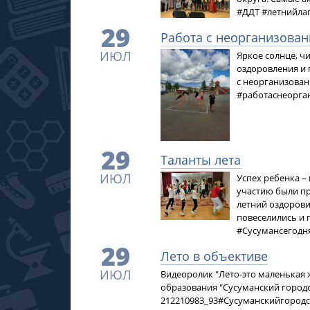
#ДДТ #летнийла
29
Работа с неорганизова
ИЮЛ
Яркое солнце, чи
оздоровления и 
с неорганизова
#работаснеорг
29
Таланты лета
ИЮЛ
Успех ребенка –
участию были пр
летний оздорови
повеселились и 
#Сусумансегодн
29
Лето в объективе
ИЮЛ
​Видеоролик "Лето-это маленькая
образования "Сусуманский городск
212210983_93​ #Сусуманскийгоро